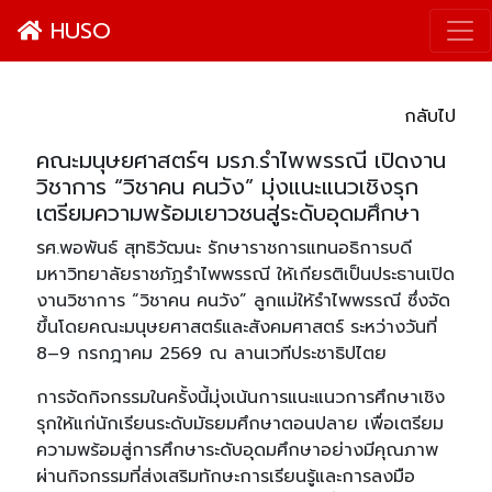
HUSO
กลับไป
คณะมนุษยศาสตร์ฯ มรภ.รำไพพรรณี เปิดงาน
วิชาการ “วิชาคน คนวัง” มุ่งแนะแนวเชิงรุก
เตรียมความพร้อมเยาวชนสู่ระดับอุดมศึกษา
รศ.พอพันธ์ สุทธิวัฒนะ รักษาราชการแทนอธิการบดี
มหาวิทยาลัยราชภัฏรำไพพรรณี ให้เกียรติเป็นประธานเปิด
งานวิชาการ “วิชาคน คนวัง” ลูกแม่ให้รำไพพรรณี ซึ่งจัด
ขึ้นโดยคณะมนุษยศาสตร์และสังคมศาสตร์ ระหว่างวันที่
8–9 กรกฎาคม 2569 ณ ลานเวทีประชาธิปไตย
การจัดกิจกรรมในครั้งนี้มุ่งเน้นการแนะแนวการศึกษาเชิง
รุกให้แก่นักเรียนระดับมัธยมศึกษาตอนปลาย เพื่อเตรียม
ความพร้อมสู่การศึกษาระดับอุดมศึกษาอย่างมีคุณภาพ
ผ่านกิจกรรมที่ส่งเสริมทักษะการเรียนรู้และการลงมือ